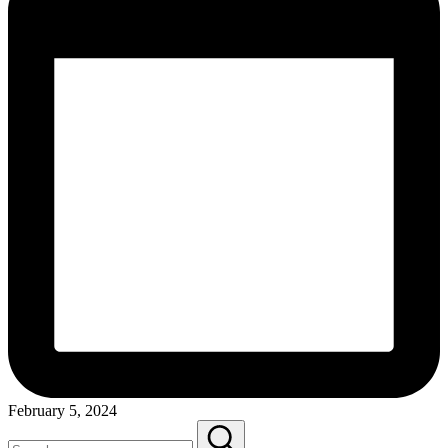
February 5, 2024