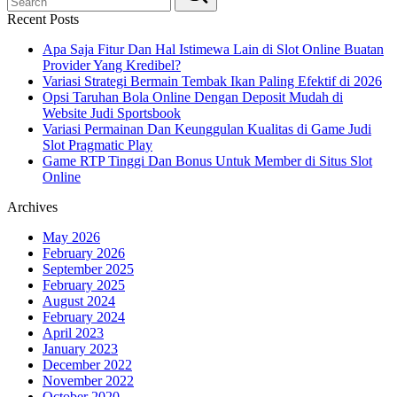
Recent Posts
Apa Saja Fitur Dan Hal Istimewa Lain di Slot Online Buatan
Provider Yang Kredibel?
Variasi Strategi Bermain Tembak Ikan Paling Efektif di 2026
Opsi Taruhan Bola Online Dengan Deposit Mudah di
Website Judi Sportsbook
Variasi Permainan Dan Keunggulan Kualitas di Game Judi
Slot Pragmatic Play
Game RTP Tinggi Dan Bonus Untuk Member di Situs Slot
Online
Archives
May 2026
February 2026
September 2025
February 2025
August 2024
February 2024
April 2023
January 2023
December 2022
November 2022
October 2020